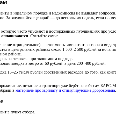
гам
нты в идеальном порядке и медкомиссия не выявляет вопросов
е. Затянувшийся сценарий — до нескольких недель, если по м
, которую часто упускают в восторженных публикациях про усло
е оплачиваются
. Считайте сами:
ешение отрицательное) — стоимость зависит от региона и вида т
 в центральных районах около 1 500–2 500 рублей за ночь, эко
ьном районе.
день на человека при экономном подходе.
овая поездка в метро от 60 рублей, в день 200–400 рублей.
дка 15–25 тысяч рублей собственных расходов до того, как кон
.
роживание, питание и транспорт уже берёт на себя сам БАРС-Мо
обрали в
материале про зарплату и стимулирующие добровольца
.
не
зит в пункт отбора.