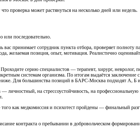
у что проверка может растянуться на несколько дней или недель.
о или последовательно.
 вас принимает сотрудник пункта отбора, проверяет полноту па
ода, желаемая позиция, опыт, мотивация. Реалистично оценивай
роходите серию специалистов — терапевт, хирург, невролог, пси
кретным системам организма. По итогам выдаётся заключение с 
 ниже. Для большинства позиций в БАРС-Москва подходят А, Б 
 — личностный, на стрессоустойчивость, на профессиональную
и.
 того как медкомиссия и психотест пройдены — финальный разг
ание контракта о пребывании в добровольческом формировании п