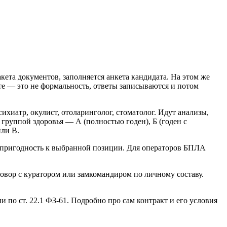
кета документов, заполняется анкета кандидата. На этом же
те — это не формальность, ответы записываются и потом
хиатр, окулист, отоларинголог, стоматолог. Идут анализы,
группой здоровья — А (полностью годен), Б (годен с
или В.
 пригодность к выбранной позиции. Для операторов БПЛА
овор с куратором или замкомандиром по личному составу.
о ст. 22.1 ФЗ-61. Подробно про сам контракт и его условия