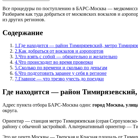
Все процедуры по поступлению в БАРС-Москва — медкомиссия, с
Разбираем как туда добраться от московских вокзалов и аэропо
из других регионов.
Содержание
1
.
Где находится — район Тимирязевский, метро Тимиряз
2
.
Как добраться от вокзалов и аэропортов
3
.
Что взять с собой — обязательно и желательно
4
.
Что происходит во время проверки
5
.
Сколько по времени и сколько по деньгам
6
.
Что подготовить заранее у себя в регионе
7
.
Главное — что трезво учесть до поездки
Где находится — район Тимирязевский,
Адрес пункта отбора БАРС-Москва один:
город Москва, улица
округа.
Ориентир — станция метро Тимирязевская (серая Серпуховско
району с обычной застройкой. Альтернативный ориентир — Тим
Это не центр Москвы — Тверская и Красная площадь от Тимирязе