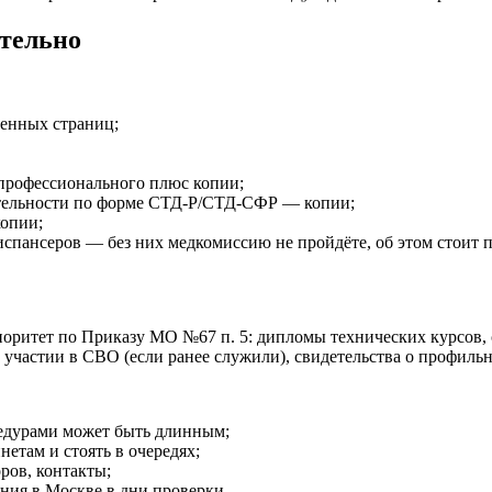
ательно
ненных страниц;
профессионального плюс копии;
еятельности по форме СТД-Р/СТД-СФР — копии;
копии;
спансеров — без них медкомиссию не пройдёте, об этом стоит по
ритет по Приказу МО №67 п. 5: дипломы технических курсов,
 участии в СВО (если ранее служили), свидетельства о профиль
едурами может быть длинным;
нетам и стоять в очередях;
ров, контакты;
ания в Москве в дни проверки.