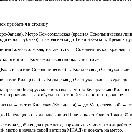
ек прибытия в столицу.
веро-Запада). Метро Комсомольская (красная Сокольническая л
ходите на Трубную) → серая ветка до Тимирязевской. Время в пу
танция Комсомольская, тот же путь — Сокольническая красная →
 Аналогично — Комсомольская площадь, всё то же.
я (Кольцевая или Сокольническая) → Кольцевая до Серпуховской
цкая или Кольцевая) → Кольцевая до Серпуховской → серая до Т
кспресс до Белорусского вокзала → метро Белорусская (Кольце
. Альтернатива — автобусы и наземный транспорт, но дольше.
окзала → метро Киевская (Кольцевая) → до Менделеевской → сер
о Павелецкого → дальше как из Павелецкого. Около 1 часа 30 м
е самая удобная для приезжих, парковочных мест в этом район
 метро в начале серой ветки за МКАД) и доехать на метро.