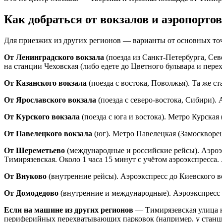
Как добраться от вокзалов и аэропортов
Для приезжих из других регионов — варианты от основных точ
От Ленинградского вокзала
(поезда из Санкт-Петербурга, Се
на станции Чеховская (либо едете до Цветного бульвара и пере
От Казанского вокзала
(поезда с востока, Поволжья). Та же с
От Ярославского вокзала
(поезда с северо-востока, Сибири).
От Курского вокзала
(поезда с юга и востока). Метро Курска
От Павелецкого вокзала
(юг). Метро Павелецкая (Замоскворе
От Шереметьево
(международные и российские рейсы). Аэроэ
Тимирязевская. Около 1 часа 15 минут с учётом аэроэкспресса
От Внуково
(внутренние рейсы). Аэроэкспресс до Киевского в
От Домодедово
(внутренние и международные). Аэроэкспресс д
Если на машине из других регионов
— Тимирязевская улица н
периферийных перехватывающих парковок (например, у станций