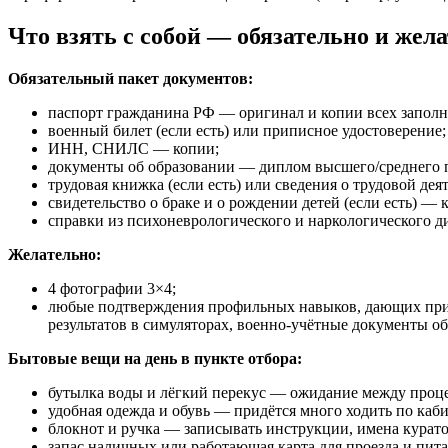
Что взять с собой — обязательно и жел
Обязательный пакет документов:
паспорт гражданина РФ — оригинал и копии всех запол
военный билет (если есть) или приписное удостоверение;
ИНН, СНИЛС — копии;
документы об образовании — диплом высшего/среднего 
трудовая книжка (если есть) или сведения о трудовой д
свидетельство о браке и о рождении детей (если есть) — 
справки из психоневрологического и наркологического ди
Желательно:
4 фотографии 3×4;
любые подтверждения профильных навыков, дающих прио
результатов в симуляторах, военно-учётные документы об
Бытовые вещи на день в пункте отбора:
бутылка воды и лёгкий перекус — ожидание между проц
удобная одежда и обувь — придётся много ходить по каби
блокнот и ручка — записывать инструкции, имена курато
запас наличных или работающая карта для проезда и пит