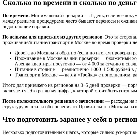
Сколько по времени и сколько по день
По времени.
Минимальный сценарий — 1 день, если все докуме
между разными процедурами часто бывают переносы и ожидани
недостающие справки.
По деньгам для приезжих из других регионов.
Это та сторона
проживание/питание/транспорт в Москве во время проверки
н
Дорога до Москвы и обратно (если по итогам проверки р
Проживание в Москве на дни проверки — бюджетный хостел
Аренда квартиры посуточно — от 4 000 за студию в спал
Питание в столице — реалистично 1 000–1 500 рублей в 
Транспорт в Москве — карта «Тройка» с пополнением, раз
Итого для приезжего из регионов на 3–5 дней проверки — поря
включается. Это реальная цифра, к которой стоит быть готовым
После положительного решения о зачислении
— расходы на п
структуру выплат и обеспечения от Правительства Москвы раз
Что подготовить заранее у себя в регио
Несколько подготовительных шагов, которые сильно ускорят ви