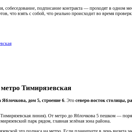
обеседование, подписание контракта — проходят в одном месте: 
ртов, что взять с собой, что реально происходит во время прове
евская
 метро Тимирязевская
 Яблочкова, дом 5, строение 6
. Это
северо-восток столицы, 
-Тимирязевская линия). От метро до Яблочкова 5 пешком — пор
ирязевский парк рядом, главная зелёная зона района.
вской это полчаса на метро. Если планируете в день визита зае