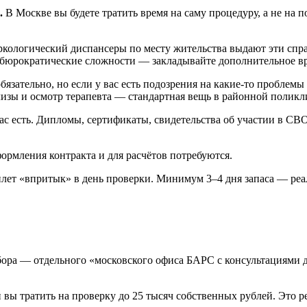
.
В Москве вы будете тратить время на саму процедуру, а не на 
ологический диспансеры по месту жительства выдают эти справ
м бюрократические сложности — закладывайте дополнительное в
бязательно, но если у вас есть подозрения на какие-то проблемы
лизы и осмотр терапевта — стандартная вещь в районной поликл
ас есть. Дипломы, сертификаты, свидетельства об участии в СВ
ормления контракта и для расчётов потребуются.
лет «впритык» в день проверки. Минимум 3–4 дня запаса — ре
бора — отдельного «московского офиса БАРС с консультациями дл
и вы тратить на проверку до 25 тысяч собственных рублей. Это