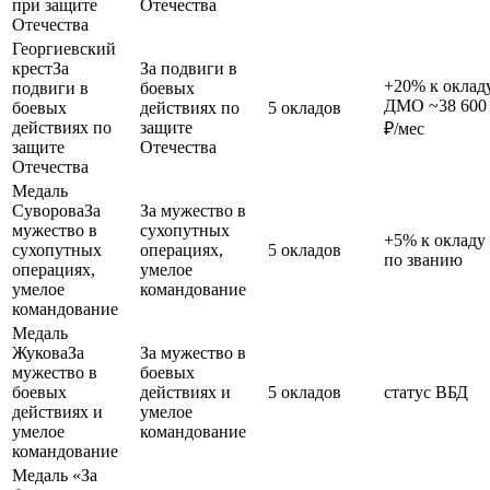
при защите
Отечества
Отечества
Георгиевский
крест
За
За подвиги в
+20% к окладу
подвиги в
боевых
ДМО ~38 600
боевых
действиях по
5 окладов
действиях по
защите
₽/мес
защите
Отечества
Отечества
Медаль
Суворова
За
За мужество в
мужество в
сухопутных
+5% к окладу
сухопутных
операциях,
5 окладов
по званию
операциях,
умелое
умелое
командование
командование
Медаль
Жукова
За
За мужество в
мужество в
боевых
боевых
действиях и
5 окладов
статус ВБД
действиях и
умелое
умелое
командование
командование
Медаль «За