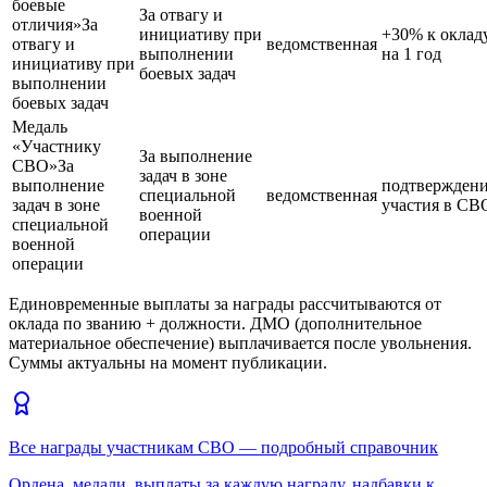
боевые
За отвагу и
отличия»
За
инициативу при
+30% к оклад
отвагу и
ведомственная
выполнении
на 1 год
инициативу при
боевых задач
выполнении
боевых задач
Медаль
«Участнику
За выполнение
СВО»
За
задач в зоне
выполнение
подтвержден
специальной
ведомственная
задач в зоне
участия в СВ
военной
специальной
операции
военной
операции
Единовременные выплаты за награды рассчитываются от
оклада по званию + должности. ДМО (дополнительное
материальное обеспечение) выплачивается после увольнения.
Суммы актуальны на момент публикации.
Все награды участникам СВО — подробный справочник
Ордена, медали, выплаты за каждую награду, надбавки к