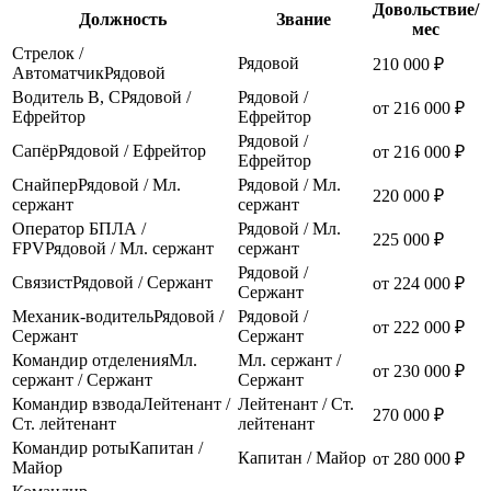
Довольствие/
Должность
Звание
мес
Стрелок /
Рядовой
210 000 ₽
Автоматчик
Рядовой
Водитель В, С
Рядовой /
Рядовой /
от 216 000 ₽
Ефрейтор
Ефрейтор
Рядовой /
Сапёр
Рядовой / Ефрейтор
от 216 000 ₽
Ефрейтор
Снайпер
Рядовой / Мл.
Рядовой / Мл.
220 000 ₽
сержант
сержант
Оператор БПЛА /
Рядовой / Мл.
225 000 ₽
FPV
Рядовой / Мл. сержант
сержант
Рядовой /
Связист
Рядовой / Сержант
от 224 000 ₽
Сержант
Механик-водитель
Рядовой /
Рядовой /
от 222 000 ₽
Сержант
Сержант
Командир отделения
Мл.
Мл. сержант /
от 230 000 ₽
сержант / Сержант
Сержант
Командир взвода
Лейтенант /
Лейтенант / Ст.
270 000 ₽
Ст. лейтенант
лейтенант
Командир роты
Капитан /
Капитан / Майор
от 280 000 ₽
Майор