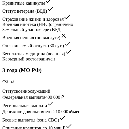
Кредитные каникулы
Статус ветерана (ВБД)
Страхование жизни и здоровья
Военная ипотека (НИС)
ограничено
Земельный участок
через ВБД
Военная пенсия (по выслуге)
Оплачиваемый отпуск (30 сут.)
Бесплатная медицина (военная)
Карьерный рост
ограничен
3 года (МО РФ)
ФЗ-53
Статус
военнослужащий
Федеральная выплата
400 000 ₽
Региональная выплата
Денежное довольствие
от 210 000 ₽/мес
Боевые выплаты (зона СВО)
Списание кредитов до 10 млн ₽