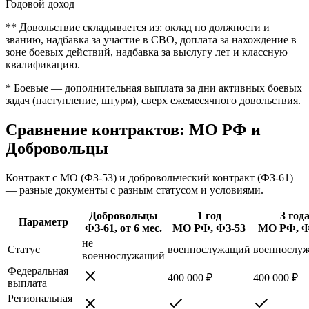
Годовой доход
** Довольствие складывается из: оклад по должности и
званию, надбавка за участие в СВО, доплата за нахождение в
зоне боевых действий, надбавка за выслугу лет и классную
квалификацию.
* Боевые — дополнительная выплата за дни активных боевых
задач (наступление, штурм), сверх ежемесячного довольствия.
Сравнение контрактов: МО РФ и
Добровольцы
Контракт с МО (ФЗ-53) и добровольческий контракт (ФЗ-61)
— разные документы с разным статусом и условиями.
Добровольцы
1 год
3 год
Параметр
ФЗ-61, от 6 мес.
МО РФ, ФЗ-53
МО РФ, Ф
не
Статус
военнослужащий
военнослу
военнослужащий
Федеральная
400 000 ₽
400 000 ₽
выплата
Региональная