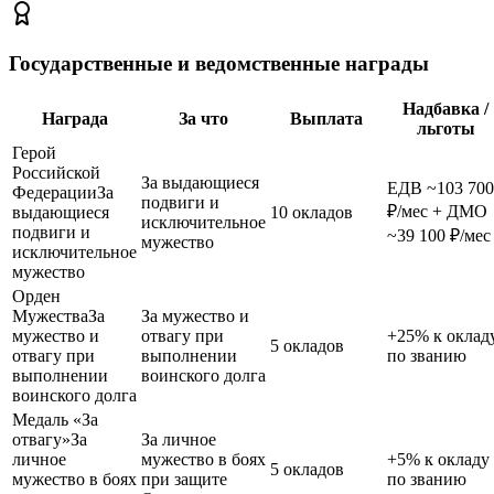
Государственные и ведомственные награды
Надбавка /
Награда
За что
Выплата
льготы
Герой
Российской
За выдающиеся
ЕДВ ~103 700
Федерации
За
подвиги и
₽/мес + ДМО
выдающиеся
10 окладов
исключительное
подвиги и
~39 100 ₽/мес
мужество
исключительное
мужество
Орден
Мужества
За
За мужество и
мужество и
отвагу при
+25% к оклад
5 окладов
отвагу при
выполнении
по званию
выполнении
воинского долга
воинского долга
Медаль «За
отвагу»
За
За личное
личное
мужество в боях
+5% к окладу
5 окладов
мужество в боях
при защите
по званию