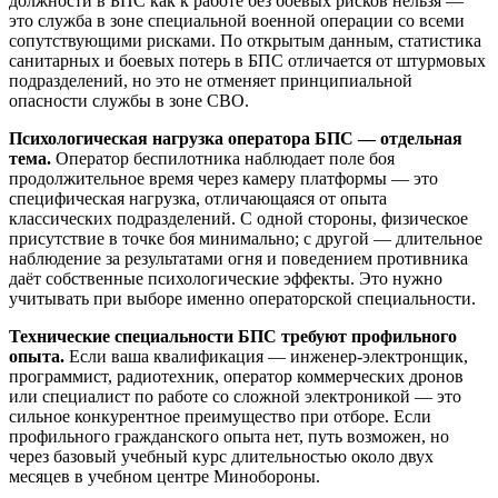
должности в БПС как к работе без боевых рисков нельзя —
это служба в зоне специальной военной операции со всеми
сопутствующими рисками. По открытым данным, статистика
санитарных и боевых потерь в БПС отличается от штурмовых
подразделений, но это не отменяет принципиальной
опасности службы в зоне СВО.
Психологическая нагрузка оператора БПС — отдельная
тема.
Оператор беспилотника наблюдает поле боя
продолжительное время через камеру платформы — это
специфическая нагрузка, отличающаяся от опыта
классических подразделений. С одной стороны, физическое
присутствие в точке боя минимально; с другой — длительное
наблюдение за результатами огня и поведением противника
даёт собственные психологические эффекты. Это нужно
учитывать при выборе именно операторской специальности.
Технические специальности БПС требуют профильного
опыта.
Если ваша квалификация — инженер-электронщик,
программист, радиотехник, оператор коммерческих дронов
или специалист по работе со сложной электроникой — это
сильное конкурентное преимущество при отборе. Если
профильного гражданского опыта нет, путь возможен, но
через базовый учебный курс длительностью около двух
месяцев в учебном центре Минобороны.