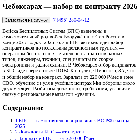
Чебоксарах — набор по контракту 2026
+7 (495) 280-04-12
Записаться на службу
Войска Беспилотных Систем (БПС) выделены в
самостоятельный род войск Вооружённых Сил России в
конце 2025 года. С 2026 года в БПС активно идёт набор
контрактников по нескольким должностным группам —
операторы беспилотных летательных аппаратов разных
типов, инженеры, техники, специалисты по сборке
электроники и радиотехники. В Чебоксарах отбор кандидатов
в БПС идёт через тот же ПОВСК на улице Пирогова, 8А, что
и общий набор на контракт. Зарплата от 220 000 ₽/мес в зоне
СВО, обучение с нуля в учебных центрах Минобороны около
двух месяцев. Разбираем должности, требования, условия и
связку с региональной выплатой Чувашии.
Содержание
1
.
БПС — самостоятельный род войск ВС РФ с конца
2025
2
.
Должности БПС — кто нужен
3
.
Зарплата в БПС — от 220 000 ₽/мес