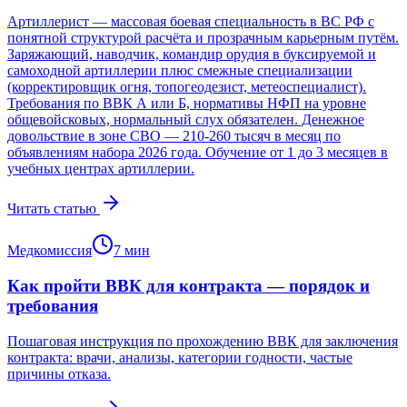
Артиллерист — массовая боевая специальность в ВС РФ с
понятной структурой расчёта и прозрачным карьерным путём.
Заряжающий, наводчик, командир орудия в буксируемой и
самоходной артиллерии плюс смежные специализации
(корректировщик огня, топогеодезист, метеоспециалист).
Требования по ВВК А или Б, нормативы НФП на уровне
общевойсковых, нормальный слух обязателен. Денежное
довольствие в зоне СВО — 210-260 тысяч в месяц по
объявлениям набора 2026 года. Обучение от 1 до 3 месяцев в
учебных центрах артиллерии.
Читать статью
Медкомиссия
7
мин
Как пройти ВВК для контракта — порядок и
требования
Пошаговая инструкция по прохождению ВВК для заключения
контракта: врачи, анализы, категории годности, частые
причины отказа.