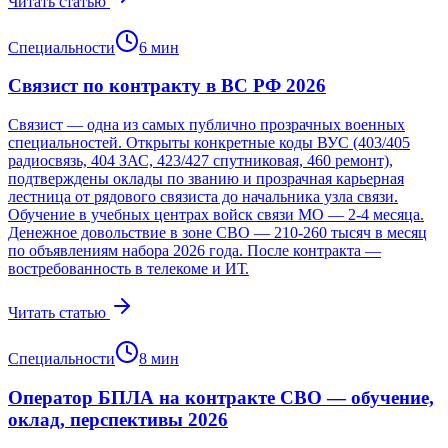
Читать статью
Специальности
6
мин
Связист по контракту в ВС РФ 2026
Связист — одна из самых публично прозрачных военных
специальностей. Открыты конкретные коды ВУС (403/405
радиосвязь, 404 ЗАС, 423/427 спутниковая, 460 ремонт),
подтверждены оклады по званию и прозрачная карьерная
лестница от рядового связиста до начальника узла связи.
Обучение в учебных центрах войск связи МО — 2-4 месяца.
Денежное довольствие в зоне СВО — 210-260 тысяч в месяц
по объявлениям набора 2026 года. После контракта —
востребованность в телекоме и ИТ.
Читать статью
Специальности
8
мин
Оператор БПЛА на контракте СВО — обучение,
оклад, перспективы 2026