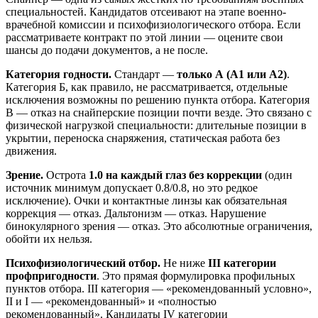
специальностей. Кандидатов отсеивают на этапе военно-
врачебной комиссии и психофизиологического отбора. Если
рассматриваете контракт по этой линии — оцените свои
шансы до подачи документов, а не после.
Категория годности.
Стандарт —
только А (А1 или А2)
.
Категория Б, как правило, не рассматривается, отдельные
исключения возможны по решению пункта отбора. Категория
В — отказ на снайперские позиции почти везде. Это связано с
физической нагрузкой специальности: длительные позиции в
укрытии, переноска снаряжения, статическая работа без
движения.
Зрение.
Острота
1.0 на каждый глаз без коррекции
(один
источник минимум допускает 0.8/0.8, но это редкое
исключение). Очки и контактные линзы как обязательная
коррекция — отказ. Дальтонизм — отказ. Нарушение
бинокулярного зрения — отказ. Это абсолютные ограничения,
обойти их нельзя.
Психофизиологический отбор.
Не ниже
III категории
профпригодности
. Это прямая формулировка профильных
пунктов отбора. III категория — «рекомендованный условно»,
II и I — «рекомендованный» и «полностью
рекомендованный». Кандидаты IV категории