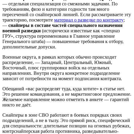
— отдельная специализация со смежными задачами. По
требованиям, физо и категории годности там много
пересечений со снайперской линией. Если рассматриваете эту
траекторию, посмотрите
материал о разведке по контракту
;
—
снайперы в составе частей специального назначения
военной разведки
(исторически известные как «спецназ
ГРУ», структура переименована в Главное управление
Генерального штаба) — повышенные требования к отбору,
дополнительные допуски.
Военные округа, в рамках которых обычно происходит
распределение, — Западный, Центральный, Южный,
Восточный, плюс группировки войск на отдельных
направлениях. Внутри округа конкретное подразделение
зависит от потребности на момент подписания контракта.
Обещаний «вас распределят туда, куда хотите» в статье нет.
Это решение командования, а не маркетинговое предложение.
Желаемое направление можно отметить в анкете — гарантий
никто не даёт.
Снайперы в зоне СВО работают в боевых порядках своих
подразделений, а не в тылу. Это прямой риск, специфический
для специальности: длительные позиции на огневых рубежах,
контрснайперская работа противника, разведывательно-