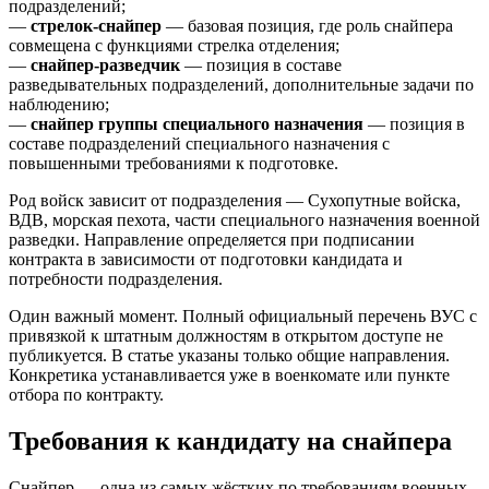
подразделений;
—
стрелок-снайпер
— базовая позиция, где роль снайпера
совмещена с функциями стрелка отделения;
—
снайпер-разведчик
— позиция в составе
разведывательных подразделений, дополнительные задачи по
наблюдению;
—
снайпер группы специального назначения
— позиция в
составе подразделений специального назначения с
повышенными требованиями к подготовке.
Род войск зависит от подразделения — Сухопутные войска,
ВДВ, морская пехота, части специального назначения военной
разведки. Направление определяется при подписании
контракта в зависимости от подготовки кандидата и
потребности подразделения.
Один важный момент. Полный официальный перечень ВУС с
привязкой к штатным должностям в открытом доступе не
публикуется. В статье указаны только общие направления.
Конкретика устанавливается уже в военкомате или пункте
отбора по контракту.
Требования к кандидату на снайпера
Снайпер — одна из самых жёстких по требованиям военных