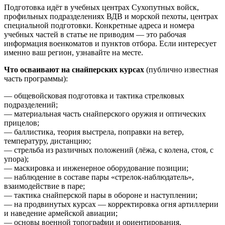
Подготовка идёт в учебных центрах Сухопутных войск,
профильных подразделениях ВДВ и морской пехоты, центрах
специальной подготовки. Конкретные адреса и номера
учебных частей в статье не приводим — это рабочая
информация военкоматов и пунктов отбора. Если интересует
именно ваш регион, узнавайте на месте.
Что осваивают на снайперских курсах
(публично известная
часть программы):
— общевойсковая подготовка и тактика стрелковых
подразделений;
— материальная часть снайперского оружия и оптических
прицелов;
— баллистика, теория выстрела, поправки на ветер,
температуру, дистанцию;
— стрельба из различных положений (лёжа, с колена, стоя, с
упора);
— маскировка и инженерное оборудование позиции;
— наблюдение в составе пары «стрелок-наблюдатель»,
взаимодействие в паре;
— тактика снайперской пары в обороне и наступлении;
— на продвинутых курсах — корректировка огня артиллерии
и наведение армейской авиации;
— основы военной топографии и ориентирования.