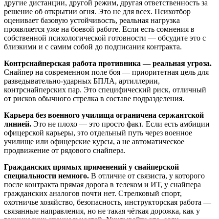
другие дистанции, другой режим, другая ответственность за
решение об открытии огня. Это не для всех. Психотбор
оценивает базовую устойчивость, реальная нагрузка
проявляется уже на боевой работе. Если есть сомнения в
собственной психологической готовности — обсудите это с
близкими и с самим собой до подписания контракта.
Контрснайперская работа противника — реальная угроза.
Снайпер на современном поле боя — приоритетная цель для
разведывательно-ударных БПЛА, артиллерии,
контрснайперских пар. Это специфический риск, отличный
от рисков обычного стрелка в составе подразделения.
Карьера без военного училища ограничена сержантской
линией.
Это не плохо — это просто факт. Если есть амбиции
офицерской карьеры, это отдельный путь через военное
училище или офицерские курсы, а не автоматическое
продвижение от рядового снайпера.
Гражданских прямых применений у снайперской
специальности немного.
В отличие от связиста, у которого
после контракта прямая дорога в телеком и ИТ, у снайпера
гражданских аналогов почти нет. Стрелковый спорт,
охотничье хозяйство, безопасность, инструкторская работа —
связанные направления, но не такая чёткая дорожка, как у