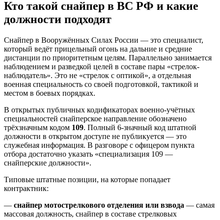
Кто такой снайпер в ВС РФ и какие
должности подходят
Снайпер в Вооружённых Силах России — это специалист,
который ведёт прицельный огонь на дальние и средние
дистанции по приоритетным целям. Параллельно занимается
наблюдением и разведкой целей в составе пары «стрелок-
наблюдатель». Это не «стрелок с оптикой», а отдельная
военная специальность со своей подготовкой, тактикой и
местом в боевых порядках.
В открытых публичных кодификаторах военно-учётных
специальностей снайперское направление обозначено
трёхзначным кодом
109
. Полный 6-значный код штатной
должности в открытом доступе не публикуется — это
служебная информация. В разговоре с офицером пункта
отбора достаточно указать «специализация 109 —
снайперские должности».
Типовые штатные позиции, на которые попадает
контрактник:
—
снайпер мотострелкового отделения или взвода
— самая
массовая должность, снайпер в составе стрелковых