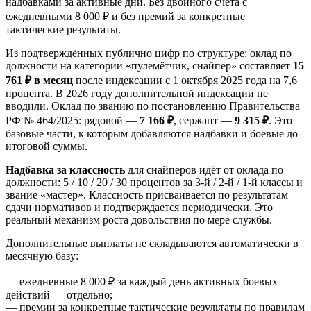
надбавками за активные дни. Без двойного счёта с
ежедневными 8 000 ₽ и без премий за конкретные
тактические результаты.
Из подтверждённых публично цифр по структуре: оклад по
должности на категории «пулемётчик, снайпер» составляет
15
761 ₽ в месяц
после индексации с 1 октября 2025 года на 7,6
процента. В 2026 году дополнительной индексации не
вводили. Оклад по званию по постановлению Правительства
РФ № 464/2025: рядовой —
7 166 ₽
, сержант —
9 315 ₽
. Это
базовые части, к которым добавляются надбавки и боевые до
итоговой суммы.
Надбавка за классность
для снайперов идёт от оклада по
должности: 5 / 10 / 20 / 30 процентов за 3-й / 2-й / 1-й классы и
звание «мастер». Классность присваивается по результатам
сдачи нормативов и подтверждается периодически. Это
реальный механизм роста довольствия по мере службы.
Дополнительные выплаты не складываются автоматически в
месячную базу:
— ежедневные 8 000 ₽ за каждый день активных боевых
действий — отдельно;
— премии за конкретные тактические результаты по правилам