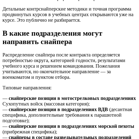
Детальные контрснайперские методики и точная программа
продвинутых курсов в учебных центрах открываются уже на
курсе. Это публично не разбирается.
В какие подразделения могут
направить снайпера
Распределение снайпера после контракта определяется
потребностью округа, категорией годности, результатами
учебного курса и решением командования. Пожелания
учитываются, но окончательное направление — за
военкоматом и пунктом отбора.
Типовые направления:
—
снайперские позиции в мотострелковых подразделениях
Сухопутных войск (массовая категория);
—
снайперские позиции в подразделениях ВДВ
(десантная
специфика, дополнительные требования к парашютной
подготовке);
—
снайперские позиции в подразделениях морской пехоты
(прибрежная специфика);
—
снайперы в составе разведывательных подразделений