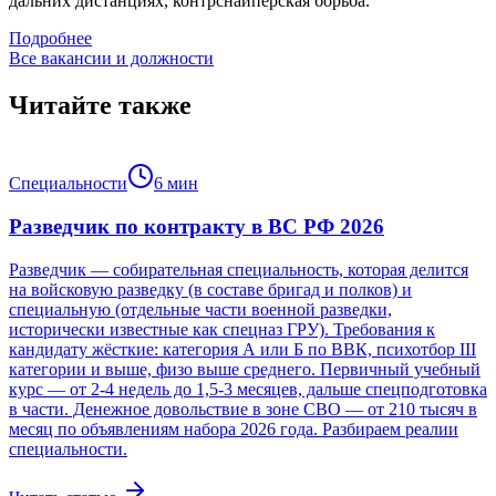
дальних дистанциях, контрснайперская борьба.
Подробнее
Все вакансии и должности
Читайте также
Специальности
6
мин
Разведчик по контракту в ВС РФ 2026
Разведчик — собирательная специальность, которая делится
на войсковую разведку (в составе бригад и полков) и
специальную (отдельные части военной разведки,
исторически известные как спецназ ГРУ). Требования к
кандидату жёсткие: категория А или Б по ВВК, психотбор III
категории и выше, физо выше среднего. Первичный учебный
курс — от 2-4 недель до 1,5-3 месяцев, дальше спецподготовка
в части. Денежное довольствие в зоне СВО — от 210 тысяч в
месяц по объявлениям набора 2026 года. Разбираем реалии
специальности.