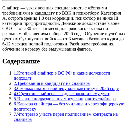
Снайпер — узкая военная специальность с жёсткими
требованиями к кандидату по ВВК и психотбору. Категория
А, острота зрения 1.0 без коррекции, психотбор не ниже III
категории профпригодности. Денежное довольствие в зоне
СВО — от 230 тысяч в месяц для рядового состава по
реальным объявлениям набора 2026 года. Обучение в учебных
центрах Сухопутных войск — от 3 месяцев базового курса до
6-12 месяцев полной подготовки. Разбираем требования,
обучение и карьеру без выдумывания фактов.
Содержание
1
.
Кто такой снайпер в ВС РФ и какие должности
подходят
2
.
Требования к кандидату на снайпера
3
.
Сколько платят снайперу-контрактнику в 2026 году
4
.
Обучение снайпера — где, сколько и чему учат
5
.
В какие подразделения могут направить снайпера
6
.
Карьера снайпера — без училища и через офицерскую
подготовку
7
.
Что трезво учесть перед подписанием контракта на
снайпера