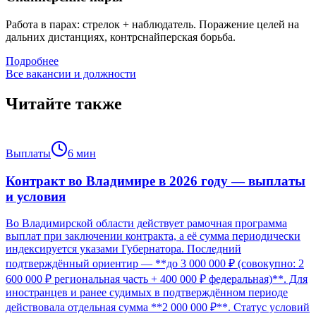
Работа в парах: стрелок + наблюдатель. Поражение целей на
дальних дистанциях, контрснайперская борьба.
Подробнее
Все вакансии и должности
Читайте также
Выплаты
6
мин
Контракт во Владимире в 2026 году — выплаты
и условия
Во Владимирской области действует рамочная программа
выплат при заключении контракта, а её сумма периодически
индексируется указами Губернатора. Последний
подтверждённый ориентир — **до 3 000 000 ₽ (совокупно: 2
600 000 ₽ региональная часть + 400 000 ₽ федеральная)**. Для
иностранцев и ранее судимых в подтверждённом периоде
действовала отдельная сумма **2 000 000 ₽**. Статус условий