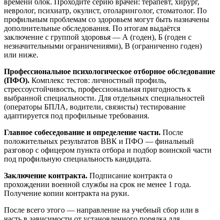
времени блок. Проходите серию врачей: терапевт, хирург,
невролог, психиатр, окулист, отоларинголог, стоматолог. По
профильным проблемам со здоровьем могут быть назначены
дополнительные обследования. По итогам выдаётся
заключение с группой здоровья — А (годен), Б (годен с
незначительными ограничениями), В (ограниченно годен)
или ниже.
Профессиональное психологическое отборное обследование
(ПФО).
Комплекс тестов: личностный профиль,
стрессоустойчивость, профессиональная пригодность к
выбранной специальности. Для отдельных специальностей
(операторы БПЛА, водители, связисты) тестирование
адаптируется под профильные требования.
Главное собеседование и определение части.
После
положительных результатов ВВК и ПФО — финальный
разговор с офицером пункта отбора и подбор воинской части
под профильную специальность кандидата.
Заключение контракта.
Подписание контракта о
прохождении военной службы на срок не менее 1 года.
Получение копии контракта на руки.
После всего этого — направление на учебный сбор или в
часть в зависимости от установленного порядка для