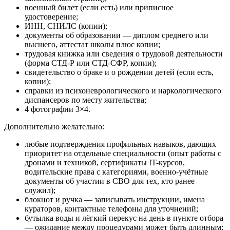
военный билет (если есть) или приписное
удостоверение;
ИНН, СНИЛС (копии);
документы об образовании — диплом среднего или
высшего, аттестат школы плюс копии;
трудовая книжка или сведения о трудовой деятельности
(форма СТД-Р или СТД-СФР, копии);
свидетельство о браке и о рождении детей (если есть,
копии);
справки из психоневрологического и наркологического
диспансеров по месту жительства;
4 фотографии 3×4.
Дополнительно желательно:
любые подтверждения профильных навыков, дающих
приоритет на отдельные специальности (опыт работы с
дронами и техникой, сертификаты IT-курсов,
водительские права с категориями, военно-учётные
документы об участии в СВО для тех, кто ранее
служил);
блокнот и ручка — записывать инструкции, имена
кураторов, контактные телефоны для уточнений;
бутылка воды и лёгкий перекус на день в пункте отбора
— ожидание между процедурами может быть длинным;