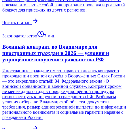
вокзала, что взять с собой, как проходит проверка и реальный
бюджет для приезжих из других регионов.
Читать статью
Законодательство
7
мин
Военный контракт во Владимире для
иностранных граждан в 2026 — условия и
упрощённое получение гражданства РФ
Иностранные граждане имеют право заключать контракт о
прохождении военной службы в Вооружённых Силах России
— это закреплено статьёй 34 Федерального закона «О
воинской обязанности и военной службе». Контракт сроком
не менее одного года в порядке упрощённой процедуры
открывает путь к получению гражданства РФ. Разбираем
условия отбора во Владимирской области, документы,
требования, размер единовременной выплаты по информации
регионального военкомата и социальные гарантии наравне с
гражданами России.