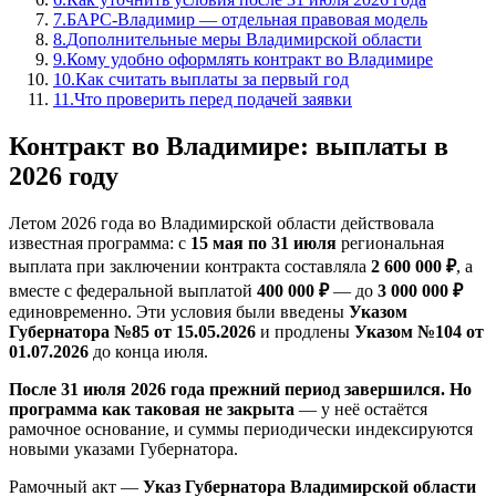
7
.
БАРС-Владимир — отдельная правовая модель
8
.
Дополнительные меры Владимирской области
9
.
Кому удобно оформлять контракт во Владимире
10
.
Как считать выплаты за первый год
11
.
Что проверить перед подачей заявки
Контракт во Владимире: выплаты в
2026 году
Летом 2026 года во Владимирской области действовала
известная программа: с
15 мая по 31 июля
региональная
выплата при заключении контракта составляла
2 600 000 ₽
, а
вместе с федеральной выплатой
400 000 ₽
— до
3 000 000 ₽
единовременно. Эти условия были введены
Указом
Губернатора №85 от 15.05.2026
и продлены
Указом №104 от
01.07.2026
до конца июля.
После 31 июля 2026 года прежний период завершился. Но
программа как таковая не закрыта
— у неё остаётся
рамочное основание, и суммы периодически индексируются
новыми указами Губернатора.
Рамочный акт —
Указ Губернатора Владимирской области