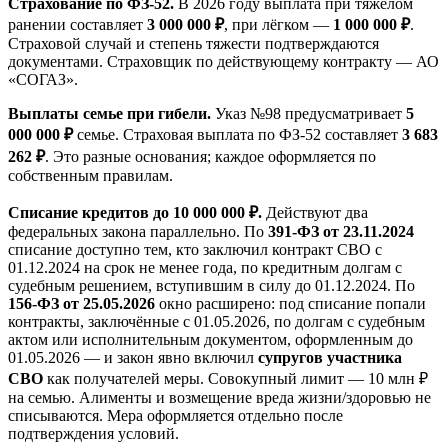
Страхование по ФЗ-52.
В 2026 году выплата при тяжёлом
ранении составляет
3 000 000 ₽
, при лёгком —
1 000 000 ₽
.
Страховой случай и степень тяжести подтверждаются
документами. Страховщик по действующему контракту — АО
«СОГАЗ».
Выплаты семье при гибели.
Указ №98 предусматривает
5
000 000 ₽
семье. Страховая выплата по ФЗ-52 составляет
3 683
262 ₽
. Это разные основания; каждое оформляется по
собственным правилам.
Списание кредитов до 10 000 000 ₽.
Действуют два
федеральных закона параллельно. По
391-ФЗ от 23.11.2024
списание доступно тем, кто заключил контракт СВО с
01.12.2024 на срок не менее года, по кредитным долгам с
судебным решением, вступившим в силу до 01.12.2024. По
156-ФЗ от 25.05.2026
окно расширено: под списание попали
контракты, заключённые с 01.05.2026, по долгам с судебным
актом или исполнительным документом, оформленным до
01.05.2026 — и закон явно включил
супругов участника
СВО
как получателей меры. Совокупный лимит — 10 млн ₽
на семью. Алименты и возмещение вреда жизни/здоровью не
списываются. Мера оформляется отдельно после
подтверждения условий.