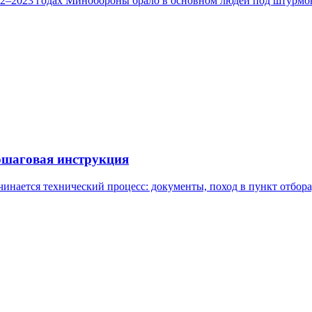
022–2023 годах Минобороны брало в основном людей под штурмовы
ошаговая инструкция
инается технический процесс: документы, поход в пункт отбора,