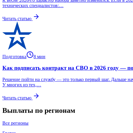
К весне 2026-го характер набора заметно изменился. Если в 2
технических специалистов:…
Читать статью
Подготовка
8
мин
Как подписать контракт на СВО в 2026 году — п
Решение пойти на службу — это только первый шаг. Дальше нач
У многих из тех,…
Читать статью
Выплаты по регионам
Все регионы