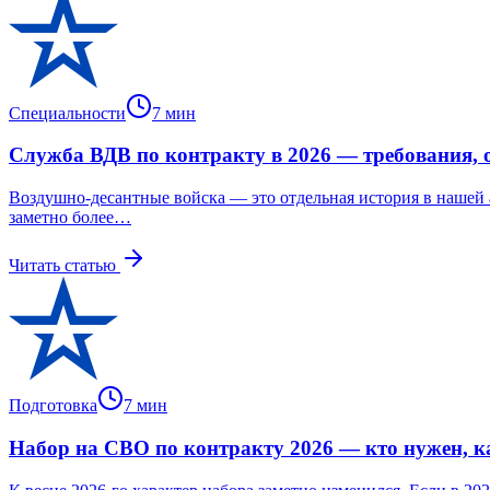
Специальности
7
мин
Служба ВДВ по контракту в 2026 — требования, о
Воздушно-десантные войска — это отдельная история в нашей а
заметно более…
Читать статью
Подготовка
7
мин
Набор на СВО по контракту 2026 — кто нужен, к