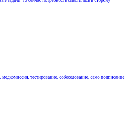
е задачи, то сейчас потребность сместилась в сторону
 медкомиссия, тестирование, собеседование, само подписание.