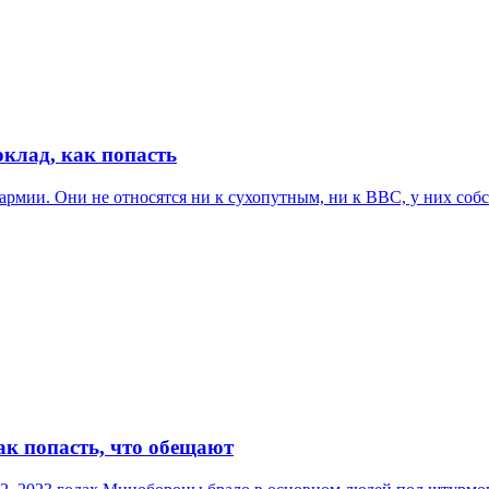
клад, как попасть
рмии. Они не относятся ни к сухопутным, ни к ВВС, у них собст
ак попасть, что обещают