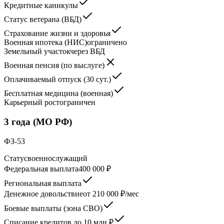
Кредитные каникулы
Статус ветерана (ВБД)
Страхование жизни и здоровья
Военная ипотека (НИС)
ограничено
Земельный участок
через ВБД
Военная пенсия (по выслуге)
Оплачиваемый отпуск (30 сут.)
Бесплатная медицина (военная)
Карьерный рост
ограничен
3 года (МО РФ)
ФЗ-53
Статус
военнослужащий
Федеральная выплата
400 000 ₽
Региональная выплата
Денежное довольствие
от 210 000 ₽/мес
Боевые выплаты (зона СВО)
Списание кредитов до 10 млн ₽