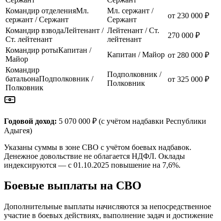
Командир отделения
Мл.
Мл. сержант /
от 230 000 ₽
сержант / Сержант
Сержант
Командир взвода
Лейтенант /
Лейтенант / Ст.
270 000 ₽
Ст. лейтенант
лейтенант
Командир роты
Капитан /
Капитан / Майор
от 280 000 ₽
Майор
Командир
Подполковник /
батальона
Подполковник /
от 325 000 ₽
Полковник
Полковник
Годовой доход:
5 070 000 ₽
(с учётом надбавки
Республики
Адыгея
)
Указаны суммы в зоне СВО с учётом боевых надбавок.
Денежное довольствие не облагается НДФЛ. Оклады
индексируются — с 01.10.2025 повышение на 7,6%.
Боевые выплаты на СВО
Дополнительные выплаты начисляются за непосредственное
участие в боевых действиях, выполнение задач и достижение