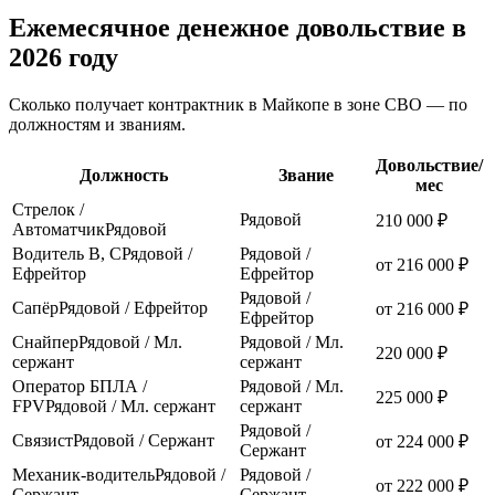
Ежемесячное денежное довольствие в
2026 году
Сколько получает контрактник
в Майкопе
в зоне СВО — по
должностям и званиям.
Довольствие/
Должность
Звание
мес
Стрелок /
Рядовой
210 000 ₽
Автоматчик
Рядовой
Водитель В, С
Рядовой /
Рядовой /
от 216 000 ₽
Ефрейтор
Ефрейтор
Рядовой /
Сапёр
Рядовой / Ефрейтор
от 216 000 ₽
Ефрейтор
Снайпер
Рядовой / Мл.
Рядовой / Мл.
220 000 ₽
сержант
сержант
Оператор БПЛА /
Рядовой / Мл.
225 000 ₽
FPV
Рядовой / Мл. сержант
сержант
Рядовой /
Связист
Рядовой / Сержант
от 224 000 ₽
Сержант
Механик-водитель
Рядовой /
Рядовой /
от 222 000 ₽
Сержант
Сержант