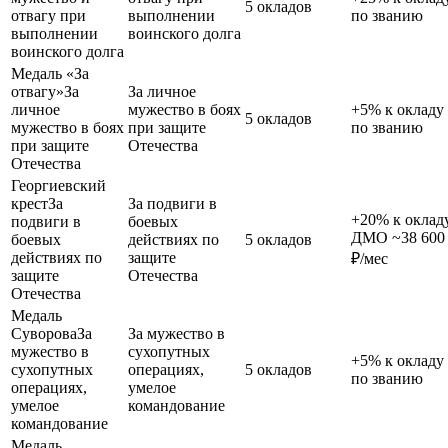
5 окладов
отвагу при
выполнении
по званию
выполнении
воинского долга
воинского долга
Медаль «За
отвагу»
За
За личное
личное
мужество в боях
+5% к окладу
5 окладов
мужество в боях
при защите
по званию
при защите
Отечества
Отечества
Георгиевский
крест
За
За подвиги в
+20% к окладу
подвиги в
боевых
ДМО ~38 600
боевых
действиях по
5 окладов
действиях по
защите
₽/мес
защите
Отечества
Отечества
Медаль
Суворова
За
За мужество в
мужество в
сухопутных
+5% к окладу
сухопутных
операциях,
5 окладов
по званию
операциях,
умелое
умелое
командование
командование
Медаль