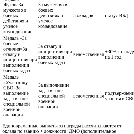
Жукова
За
За мужество в
мужество в
боевых
боевых
действиях и
5 окладов
статус ВБД
действиях и
умелое
умелое
командование
командование
Медаль «За
боевые
За отвагу и
отличия»
За
инициативу при
+30% к оклад
отвагу и
ведомственная
выполнении
на 1 год
инициативу при
боевых задач
выполнении
боевых задач
Медаль
«Участнику
За выполнение
СВО»
За
задач в зоне
выполнение
подтвержден
специальной
ведомственная
задач в зоне
участия в СВ
военной
специальной
операции
военной
операции
Единовременные выплаты за награды рассчитываются от
оклада по званию + должности. ДМО (дополнительное