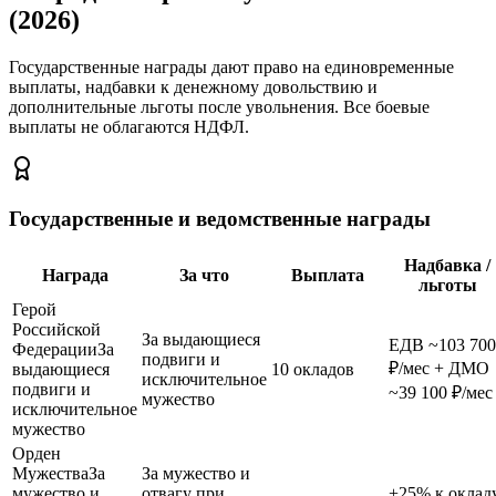
(2026)
Государственные награды дают право на единовременные
выплаты, надбавки к денежному довольствию и
дополнительные льготы после увольнения. Все боевые
выплаты не облагаются НДФЛ.
Государственные и ведомственные награды
Надбавка /
Награда
За что
Выплата
льготы
Герой
Российской
За выдающиеся
ЕДВ ~103 700
Федерации
За
подвиги и
₽/мес + ДМО
выдающиеся
10 окладов
исключительное
подвиги и
~39 100 ₽/мес
мужество
исключительное
мужество
Орден
Мужества
За
За мужество и
мужество и
отвагу при
+25% к оклад