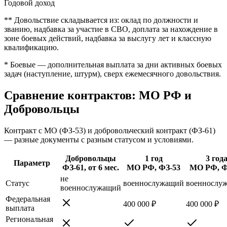
Годовой доход
** Довольствие складывается из: оклад по должности и
званию, надбавка за участие в СВО, доплата за нахождение в
зоне боевых действий, надбавка за выслугу лет и классную
квалификацию.
* Боевые — дополнительная выплата за дни активных боевых
задач (наступление, штурм), сверх ежемесячного довольствия.
Сравнение контрактов: МО РФ и
Добровольцы
Контракт с МО (ФЗ-53) и добровольческий контракт (ФЗ-61)
— разные документы с разным статусом и условиями.
Добровольцы
1 год
3 год
Параметр
ФЗ-61, от 6 мес.
МО РФ, ФЗ-53
МО РФ, Ф
не
Статус
военнослужащий
военнослу
военнослужащий
Федеральная
400 000 ₽
400 000 ₽
выплата
Региональная