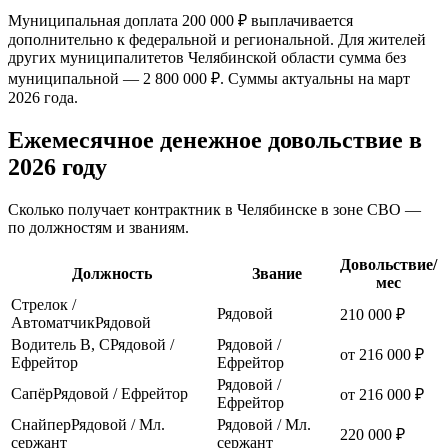
Муниципальная доплата 200 000 ₽ выплачивается
дополнительно к федеральной и региональной. Для жителей
других муниципалитетов Челябинской области сумма без
муниципальной — 2 800 000 ₽. Суммы актуальны на март
2026 года.
Ежемесячное денежное довольствие в
2026 году
Сколько получает контрактник
в Челябинске
в зоне СВО —
по должностям и званиям.
Довольствие/
Должность
Звание
мес
Стрелок /
Рядовой
210 000 ₽
Автоматчик
Рядовой
Водитель В, С
Рядовой /
Рядовой /
от 216 000 ₽
Ефрейтор
Ефрейтор
Рядовой /
Сапёр
Рядовой / Ефрейтор
от 216 000 ₽
Ефрейтор
Снайпер
Рядовой / Мл.
Рядовой / Мл.
220 000 ₽
сержант
сержант