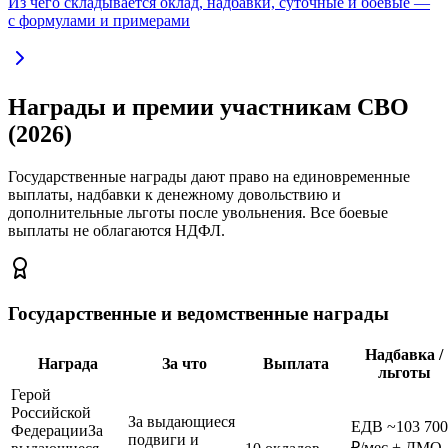
Из чего складывается оклад, надбавки, суточные и боевые —
с формулами и примерами
Награды и премии участникам СВО
(2026)
Государственные награды дают право на единовременные
выплаты, надбавки к денежному довольствию и
дополнительные льготы после увольнения. Все боевые
выплаты не облагаются НДФЛ.
Государственные и ведомственные награды
Надбавка /
Награда
За что
Выплата
льготы
Герой
Российской
За выдающиеся
ЕДВ ~103 700
Федерации
За
подвиги и
₽/мес + ДМО