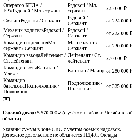
Оператор БПЛА /
Рядовой / Мл.
225 000 ₽
FPV
Рядовой / Мл. сержант
сержант
Рядовой /
Связист
Рядовой / Сержант
от 224 000 ₽
Сержант
Механик-водитель
Рядовой /
Рядовой /
от 222 000 ₽
Сержант
Сержант
Командир отделения
Мл.
Мл. сержант /
от 230 000 ₽
сержант / Сержант
Сержант
Командир взвода
Лейтенант /
Лейтенант / Ст.
270 000 ₽
Ст. лейтенант
лейтенант
Командир роты
Капитан /
Капитан / Майор
от 280 000 ₽
Майор
Командир
Подполковник /
батальона
Подполковник /
от 325 000 ₽
Полковник
Полковник
Годовой доход:
5 570 000 ₽
(с учётом надбавки
Челябинской
области
)
Указаны суммы в зоне СВО с учётом боевых надбавок.
Денежное довольствие не облагается НДФЛ. Оклады