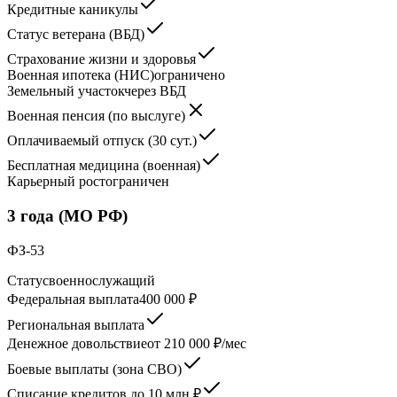
Кредитные каникулы
Статус ветерана (ВБД)
Страхование жизни и здоровья
Военная ипотека (НИС)
ограничено
Земельный участок
через ВБД
Военная пенсия (по выслуге)
Оплачиваемый отпуск (30 сут.)
Бесплатная медицина (военная)
Карьерный рост
ограничен
3 года (МО РФ)
ФЗ-53
Статус
военнослужащий
Федеральная выплата
400 000 ₽
Региональная выплата
Денежное довольствие
от 210 000 ₽/мес
Боевые выплаты (зона СВО)
Списание кредитов до 10 млн ₽