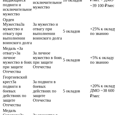
выдающиеся
10 окладов
исключительное
подвиги и
~39 100 ₽/мес
мужество
исключительное
мужество
Орден
Мужества
За
За мужество и
мужество и
отвагу при
+25% к оклад
5 окладов
отвагу при
выполнении
по званию
выполнении
воинского долга
воинского долга
Медаль «За
отвагу»
За
За личное
личное
мужество в боях
+5% к окладу
5 окладов
мужество в боях
при защите
по званию
при защите
Отечества
Отечества
Георгиевский
крест
За
За подвиги в
+20% к окладу
подвиги в
боевых
ДМО ~38 600
боевых
действиях по
5 окладов
действиях по
защите
₽/мес
защите
Отечества
Отечества
Медаль