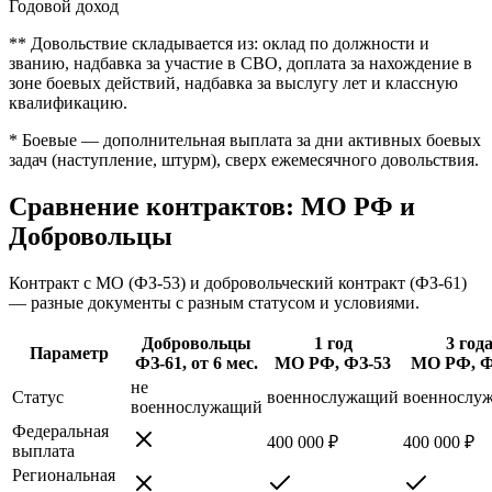
Годовой доход
** Довольствие складывается из: оклад по должности и
званию, надбавка за участие в СВО, доплата за нахождение в
зоне боевых действий, надбавка за выслугу лет и классную
квалификацию.
* Боевые — дополнительная выплата за дни активных боевых
задач (наступление, штурм), сверх ежемесячного довольствия.
Сравнение контрактов: МО РФ и
Добровольцы
Контракт с МО (ФЗ-53) и добровольческий контракт (ФЗ-61)
— разные документы с разным статусом и условиями.
Добровольцы
1 год
3 год
Параметр
ФЗ-61, от 6 мес.
МО РФ, ФЗ-53
МО РФ, Ф
не
Статус
военнослужащий
военнослу
военнослужащий
Федеральная
400 000 ₽
400 000 ₽
выплата
Региональная