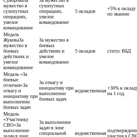
Суворова
За
За мужество в
мужество в
сухопутных
+5% к окладу
сухопутных
операциях,
5 окладов
по званию
операциях,
умелое
умелое
командование
командование
Медаль
Жукова
За
За мужество в
мужество в
боевых
боевых
действиях и
5 окладов
статус ВБД
действиях и
умелое
умелое
командование
командование
Медаль «За
боевые
За отвагу и
отличия»
За
инициативу при
+30% к оклад
отвагу и
ведомственная
выполнении
на 1 год
инициативу при
боевых задач
выполнении
боевых задач
Медаль
«Участнику
За выполнение
СВО»
За
задач в зоне
выполнение
подтвержден
специальной
ведомственная
задач в зоне
участия в СВ