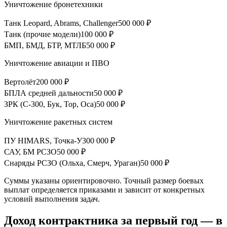
Уничтожение бронетехники
Танк Leopard, Abrams, Challenger
500 000 ₽
Танк (прочие модели)
100 000 ₽
БМП, БМД, БТР, МТЛБ
50 000 ₽
Уничтожение авиации и ПВО
Вертолёт
200 000 ₽
БПЛА средней дальности
50 000 ₽
ЗРК (С-300, Бук, Тор, Оса)
50 000 ₽
Уничтожение ракетных систем
ПУ HIMARS, Точка-У
300 000 ₽
САУ, БМ РСЗО
50 000 ₽
Снаряды РСЗО (Ольха, Смерч, Ураган)
50 000 ₽
Суммы указаны ориентировочно. Точный размер боевых
выплат определяется приказами и зависит от конкретных
условий выполнения задач.
Доход контрактника за первый год —
в