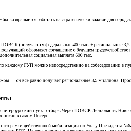
ужбы возвращается работать на стратегически важное для городс
й ПОВСК (получаются федеральные 400 тыс. + региональные 3,5
ослужащий оформляет соглашение о будущем трудоустройстве н
 дополнительная социальная выплата 600 тыс.
 по каждому ГУП можно непосредственно на собеседовании в п
ужбы — он всё равно получает региональные 3,5 миллиона. Прос
латы
 петербургский пункт отбора. Через ПОВСК Ленобласти, Новгоро
прописан в самом Питере.
ет (это рамки действующей мобилизации по Указу Президента №6
 итогам ВВК. На день подписания контракта нельзя находиться 