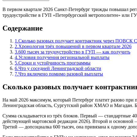
В первом квартале 2026 Санкт-Петербург трижды повышал рег
трудоустройстве в ГУП «Петербургский метрополитен» или ГУП
Содержание
1
.
Сколько разовых получает контрактник через ПОВСК С
2
.
Хронология трёх повышений в первом квартале 2026
3
.
600 тысяч за трудоустройство в ГУП — как получить
4
.
Условия получения региональной выплаты
5
.
Сроки и устойчивость программы
6
.
Что у соседней Ленинградской области
7
.
Что включено помимо разовой выплаты
Сколько разовых получает контрактни
На май 2026 максимум, который Петербург платит разово при
Ленинградская область, Сургутский район ХМАО и Магадан. Б
Сумма складывается из трёх блоков. Первый — стандартные 40
действующей мартовской редакции 2026). Второй и основной — 
Третий — допсоциалка 600 тысяч, она привязана к одному до