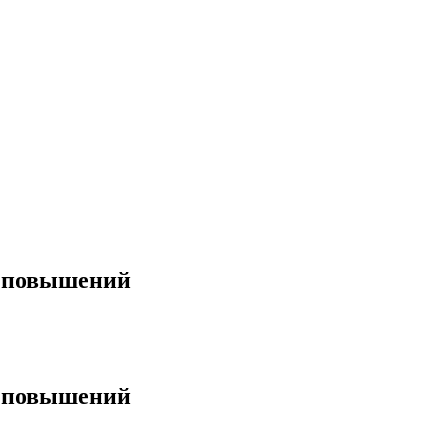
х повышений
х повышений