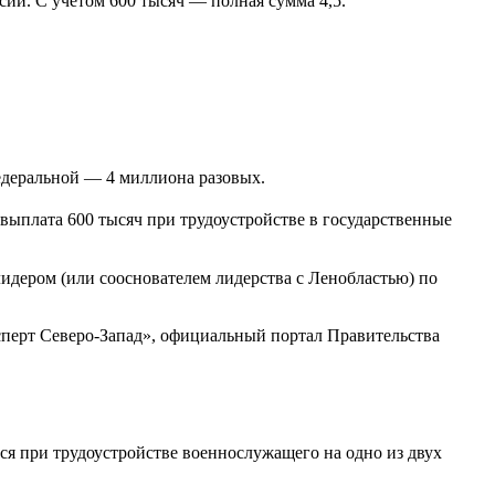
сии. С учётом 600 тысяч — полная сумма 4,5.
едеральной — 4 миллиона разовых.
выплата 600 тысяч при трудоустройстве в государственные
идером (или сооснователем лидерства с Ленобластью) по
перт Северо-Запад», официальный портал Правительства
ся при трудоустройстве военнослужащего на одно из двух