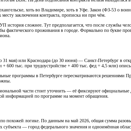
хангельске, хоть во Владимире, хоть в Уфе. Закон (ФЗ-53 о во
к месту заключения контракта, прописка ни при чём.
УП история сложнее. Тут предполагается, что после службы чел
 бы фактического проживания в городе. Формально по букве про
иона.
о 31 мая) или Краснодара (до 30 июня) — Санкт-Петербург в от
 + 600 тыс. при трудоустройстве + 400 тыс. фед = 4,5 млн) опис
нальные программы в Петербурге пересматриваются решениями Пр
ожны.
иональной части стоит уточнить — её фиксируют официальные 
ой информацией по программе на момент обращения.
т по похожей логике. По данным на май 2026, общая сумма разо
них субъекта — город федерального значения и одноимённая обла