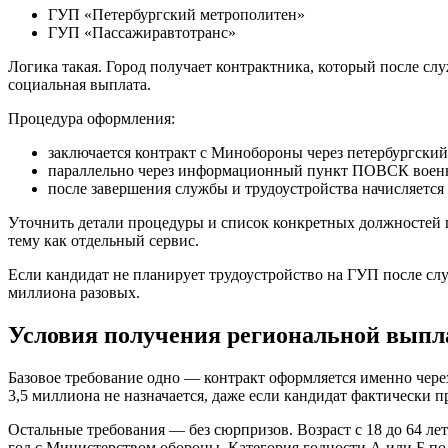
ГУП «Петербургский метрополитен»
ГУП «Пассажиравтотранс»
Логика такая. Город получает контрактника, который после сл
социальная выплата.
Процедура оформления:
заключается контракт с Минобороны через петербургски
параллельно через информационный пункт ПОВСК военн
после завершения службы и трудоустройства начисляется
Уточнить детали процедуры и список конкретных должностей
тему как отдельный сервис.
Если кандидат не планирует трудоустройство на ГУП после сл
миллиона разовых.
Условия получения региональной вып
Базовое требование одно — контракт оформляется именно через
3,5 миллиона не назначается, даже если кандидат фактически 
Остальные требования — без сюрпризов. Возраст с 18 до 64 л
год с Министерством обороны. Категория годности А или Б по