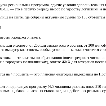
ругая региональная программа, другие условия дополнительных 
СК — это в первую очередь выбор по удобству логистики, а не
ице на сайте, где собраны актуальные суммы по 135 субъектам
ы
ьготы городского пакета.
яц для рядового, от 250 для сержантского состава, от 300 для 
 за выслугу, классность, особые условия — каждая считается св
актника — это льготы по образованию (внеочередное зачисление 
 в городских поликлиниках), оплате ЖКХ для ветеранов после 
тся на 4 процента — это плановая ежегодная индексация по По
шего под полную программу (4,5 миллиона разовых плюс 210 тыс
боевых надбавок и часовых ставок за дни в действиях реальная